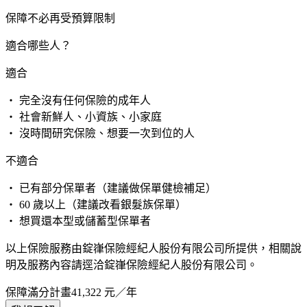
保障不必再受預算限制
適合哪些人？
適合
・ 完全沒有任何保險的成年人
・ 社會新鮮人、小資族、小家庭
・ 沒時間研究保險、想要一次到位的人
不適合
・ 已有部分保單者（建議做保單健檢補足）
・ 60 歲以上（建議改看銀髮族保單）
・ 想買還本型或儲蓄型保單者
以上保險服務由錠嵂保險經紀人股份有限公司所提供，相關說
明及服務內容請逕洽錠嵂保險經紀人股份有限公司。
保障滿分計畫
41,322
元／年