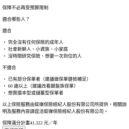
保障不必再受預算限制
適合哪些人？
適合
・ 完全沒有任何保險的成年人
・ 社會新鮮人、小資族、小家庭
・ 沒時間研究保險、想要一次到位的人
不適合
・ 已有部分保單者（建議做保單健檢補足）
・ 60 歲以上（建議改看銀髮族保單）
・ 想買還本型或儲蓄型保單者
以上保險服務由錠嵂保險經紀人股份有限公司所提供，相關說
明及服務內容請逕洽錠嵂保險經紀人股份有限公司。
保障滿分計畫
41,322
元／年