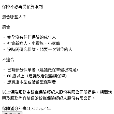
保障不必再受預算限制
適合哪些人？
適合
・ 完全沒有任何保險的成年人
・ 社會新鮮人、小資族、小家庭
・ 沒時間研究保險、想要一次到位的人
不適合
・ 已有部分保單者（建議做保單健檢補足）
・ 60 歲以上（建議改看銀髮族保單）
・ 想買還本型或儲蓄型保單者
以上保險服務由錠嵂保險經紀人股份有限公司所提供，相關說
明及服務內容請逕洽錠嵂保險經紀人股份有限公司。
保障滿分計畫
41,322
元／年