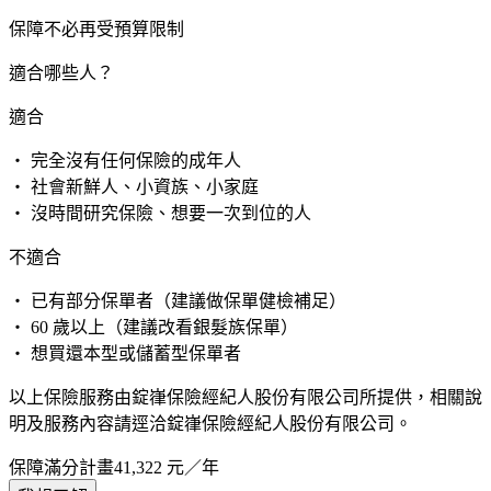
保障不必再受預算限制
適合哪些人？
適合
・ 完全沒有任何保險的成年人
・ 社會新鮮人、小資族、小家庭
・ 沒時間研究保險、想要一次到位的人
不適合
・ 已有部分保單者（建議做保單健檢補足）
・ 60 歲以上（建議改看銀髮族保單）
・ 想買還本型或儲蓄型保單者
以上保險服務由錠嵂保險經紀人股份有限公司所提供，相關說
明及服務內容請逕洽錠嵂保險經紀人股份有限公司。
保障滿分計畫
41,322
元／年