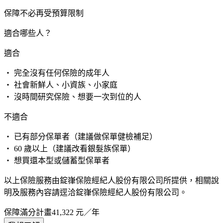
保障不必再受預算限制
適合哪些人？
適合
・ 完全沒有任何保險的成年人
・ 社會新鮮人、小資族、小家庭
・ 沒時間研究保險、想要一次到位的人
不適合
・ 已有部分保單者（建議做保單健檢補足）
・ 60 歲以上（建議改看銀髮族保單）
・ 想買還本型或儲蓄型保單者
以上保險服務由錠嵂保險經紀人股份有限公司所提供，相關說
明及服務內容請逕洽錠嵂保險經紀人股份有限公司。
保障滿分計畫
41,322
元／年