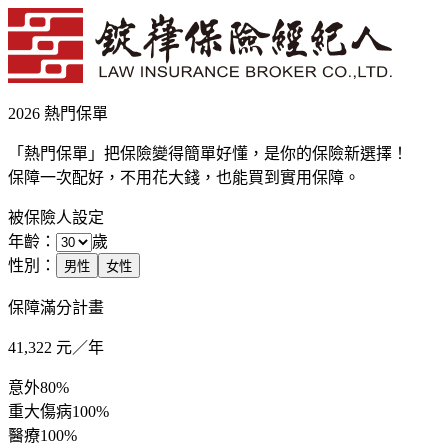
2026 熱門保單
「熱門保單」把保險變得簡單好懂，是你的保險新選擇！
保障一次配好，不用花大錢，也能買到實用保障。
被保險人設定
年齡：
歲
性別：
男性
女性
保障滿分計畫
41,322
元／年
意外
80%
重大傷病
100%
醫療
100%