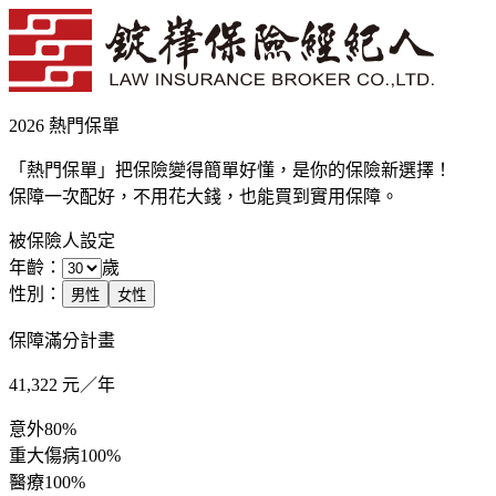
2026 熱門保單
「熱門保單」把保險變得簡單好懂，是你的保險新選擇！
保障一次配好，不用花大錢，也能買到實用保障。
被保險人設定
年齡：
歲
性別：
男性
女性
保障滿分計畫
41,322
元／年
意外
80%
重大傷病
100%
醫療
100%