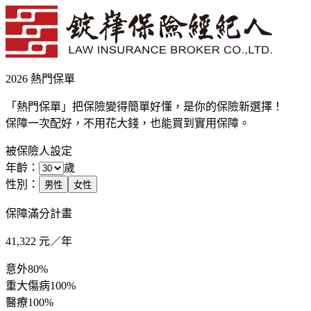
2026 熱門保單
「熱門保單」把保險變得簡單好懂，是你的保險新選擇！
保障一次配好，不用花大錢，也能買到實用保障。
被保險人設定
年齡：
歲
性別：
男性
女性
保障滿分計畫
41,322
元／年
意外
80%
重大傷病
100%
醫療
100%