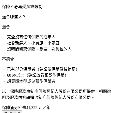
保障不必再受預算限制
適合哪些人？
適合
・ 完全沒有任何保險的成年人
・ 社會新鮮人、小資族、小家庭
・ 沒時間研究保險、想要一次到位的人
不適合
・ 已有部分保單者（建議做保單健檢補足）
・ 60 歲以上（建議改看銀髮族保單）
・ 想買還本型或儲蓄型保單者
以上保險服務由錠嵂保險經紀人股份有限公司所提供，相關說
明及服務內容請逕洽錠嵂保險經紀人股份有限公司。
保障滿分計畫
41,322
元／年