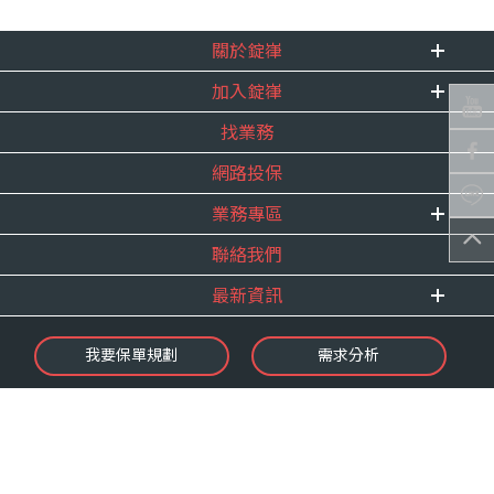
關於錠嵂
加入錠嵂
企業資訊
找業務
重要事跡
內勤招聘
得獎紀錄
網路投保
精英招募
服務宣言
年度增員計畫
業務專區
合作夥伴
聯絡我們
E 線資源網
最新資訊
最新消息
我要保單規劃
需求分析
錠嵂焦點
保險介紹
微型保險專區
影音頻道
業務資源分享
金融友善服務
快速了解錠嵂
保單權益保障專案
隱私權聲明