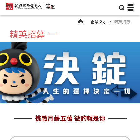
⌕
企業徵才
精英招募
精英招募
挑戰月薪五萬 徵的就是你