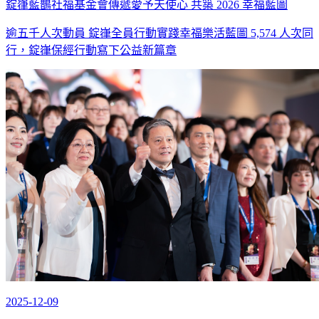
錠嵂藍鵲社福基金會傳遞愛予天使心 共築 2026 幸福藍圖
逾五千人次動員 錠嵂全員行動實踐幸福樂活藍圖 5,574 人次同
行，錠嵂保經行動寫下公益新篇章
2025-12-09