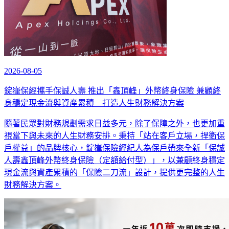
2026-08-05
錠嵂保經攜手保誠人壽 推出「鑫頂峰」外幣終身保險 兼顧終
身穩定現金流與資產累積 打造人生財務解決方案
隨著民眾對財務規劃需求日益多元，除了保障之外，也更加重
視當下與未來的人生財務安排。秉持「站在客戶立場，捍衛保
戶權益」的品牌核心，錠嵂保險經紀人為保戶帶來全新「保誠
人壽鑫頂峰外幣終身保險（定額給付型）」，以兼顧終身穩定
現金流與資產累積的「保險二刀流」設計，提供更完整的人生
財務解決方案。