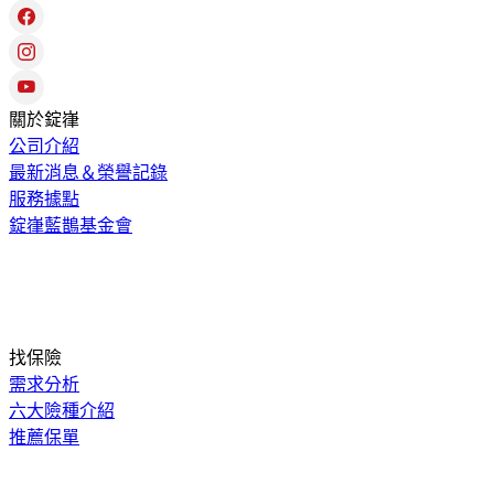
關於錠嵂
公司介紹
最新消息＆榮譽記錄
服務據點
錠嵂藍鵲基金會
找保險
需求分析
六大險種介紹
推薦保單