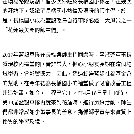
在環島路線規劃，曾多次停駐於長橋國小休息，在幾次
的拜訪下，認識了長橋國小熱情及溫暖的師生們，於
是，長橋國小成為藍鵲環島自行車隊必經十大風景之一
「花蓮最美麗的師生們」。
2017年藍鵲車隊在長橋與師生們同樂時，李淑芬董事長
發現校內禮堂的回音非常大，擔心小朋友長期在這個場
域學習，會影響聽力。因此，透過錠嵂藍鵲社福基金會
的幫助，在今年初為長橋國小的禮堂做了吸音改善工程
建造計畫，如今，工程已完工，在4月18日早上10時，
第14屆藍鵲車隊再度來到花蓮時，進行剪綵活動，師生
們都非常感謝李董事長的善意，為偏鄉學童帶來實質上
優質的學習環境。