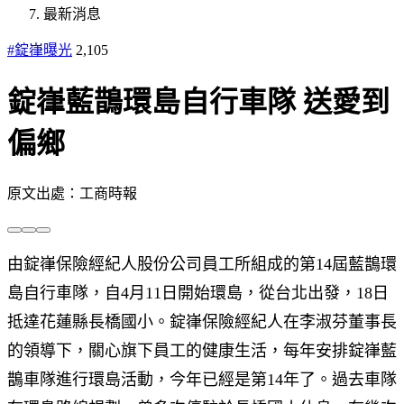
最新消息
#錠嵂曝光
2,105
錠嵂藍鵲環島自行車隊 送愛到
偏鄉
原文出處：工商時報
由錠嵂保險經紀人股份公司員工所組成的第14屆藍鵲環
島自行車隊，自4月11日開始環島，從台北出發，18日
抵達花蓮縣長橋國小。錠嵂保險經紀人在李淑芬董事長
的領導下，關心旗下員工的健康生活，每年安排錠嵂藍
鵲車隊進行環島活動，今年已經是第14年了。過去車隊