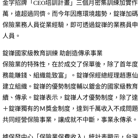
金字招牌「CEO培訓計畫」三個月密集訓練加實
萬，遠超過同儕。而今年因應環境趨勢，錠嵂加碼推出
保險業務人員從業經驗，即可透過錠嵂的業務員申
人員。
錠嵂國家級教育訓練 助創造傳承事業
保險業的特殊性，在於成交了保單後，除了首年度
務能賺錢、組織能致富」。錠嵂保經總經理趙惠仙
建立組織。錠嵂的優勢制度輔以鍍金的國家級教育
續、傳承。錠嵂表示，錠嵂人才優勢制度，除了達
＋錠嵂獨有的Ｍ獎金制度，達到千萬收入不成問題
共同經營保險事業，讓成就不中斷，事業永傳承。
據保發中心「保險業保費收入」統計表顯示，台灣2