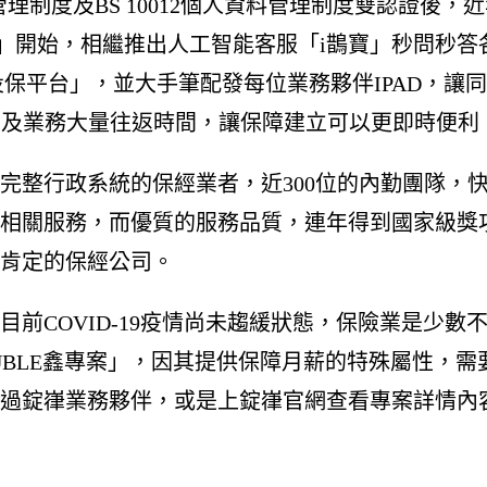
安全管理制度及BS 10012個人資料管理制度雙認證
險網」開始，相繼推出人工智能客服「i鵲寶」秒問秒答
保平台」，並大手筆配發每位業務夥伴IPAD，讓同
戶及業務大量往返時間，讓保障建立可以更即時便利
整行政系統的保經業者，近300位的內勤團隊，快
相關服務，而優質的服務品質，連年得到國家級獎
肯定的保經公司。
前COVID-19疫情尚未趨緩狀態，保險業是少
UBLE鑫專案」，因其提供保障月薪的特殊屬性，
過錠嵂業務夥伴，或是上錠嵂官網查看專案詳情內