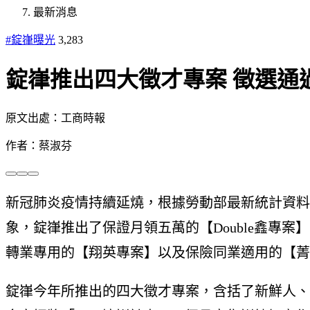
最新消息
#錠嵂曝光
3,283
錠嵂推出四大徵才專案 徵選通
原文出處：工商時報
作者：蔡淑芬
新冠肺炎疫情持續延燒，根據勞動部最新統計資料，截
象，錠嵂推出了保證月領五萬的【Double鑫專
轉業專用的【翔英專案】以及保險同業適用的【菁
錠嵂今年所推出的四大徵才專案，含括了新鮮人、