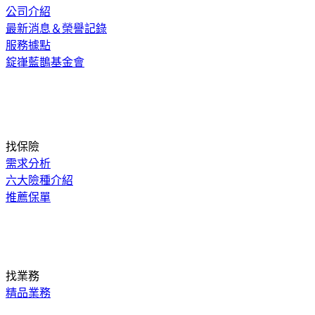
公司介紹
最新消息＆榮譽記錄
服務據點
錠嵂藍鵲基金會
找保險
需求分析
六大險種介紹
推薦保單
找業務
精品業務