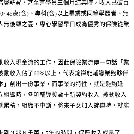
階層薪資，甚至有學員三個月結業時，收入已破百
45歲(含)、專科(含)以上畢業或同等學歷者、無
人無後顧之憂，專心學習早日成為優秀的保險從業
動收入現金流的工作，因此保險業流傳一句話「業
動收入佔了60%以上，代表錠嵂能輔導業務夥伴
本」創出一份事業，而事業的特性，就是能夠延
立組織時，各項輔導獎勵＋新契約收入+被動收入
就累積，組織不中斷，將來子女加入錠嵂時，就能
已來到３兆６千萬，5年的時間，保費收入成長了