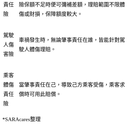
責任
險保額不足時便可彌補差額，理賠範圍不限體
險
傷或財損，保障額度較大。
駕駛
車禍發生時，無論肇事責任在誰，皆能針對駕
人傷
駛人體傷理賠。
害險
乘客
體傷
當肇事責任在己，導致己方乘客受傷，乘客求
責任
償時可用此賠償。
險
*SARAcares整理