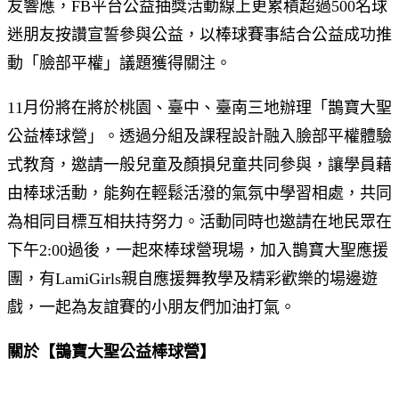
友響應，FB平台公益抽獎活動線上更累積超過500名球
迷朋友按讚宣誓參與公益，以棒球賽事結合公益成功推
動「臉部平權」議題獲得關注。
11月份將在將於桃園、臺中、臺南三地辦理「鵲寶大聖
公益棒球營」。透過分組及課程設計融入臉部平權體驗
式教育，邀請一般兒童及顏損兒童共同參與，讓學員藉
由棒球活動，能夠在輕鬆活潑的氣氛中學習相處，共同
為相同目標互相扶持努力。活動同時也邀請在地民眾在
下午2:00過後，一起來棒球營現場，加入鵲寶大聖應援
團，有LamiGirls親自應援舞教學及精彩歡樂的場邊遊
戲，一起為友誼賽的小朋友們加油打氣。
關於【鵲寶大聖公益棒球營】