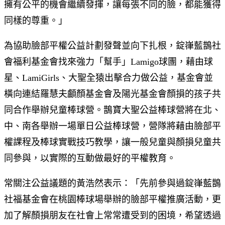
擁有公平的機會繼續發揮，讓每張不同的臉，都能獲得
同樣的尊重。」
為協助臉部平權公益計劃發聲並向下扎根，錠嵂藍鵲社
會福利基金會找來強力「幫手」Lamigo球團，藉由球
星、LamiGirls、大聖全猿出擊合力做公益，基金會並
橫向連結羅慧夫顱顏基金會及陽光基金會顏損的孩子共
同合作舉辦兒童棒球營。鵲寶大聖公益棒球營將在北、
中、南各舉辦一場單日公益棒球營，營隊將藉由臉部平
權課程及棒球實戰技巧教學，讓一般兒童與顏損兒童共
同參與，以實際的互動做最好的平權教育。
常關注公益議題的黃浩然表示：「先前參與過錠嵂藍鵲
社福基金會在桃園棒球場舉辦的臉部平權推廣活動，更
加了解顏損朋友在社會上常常遭受到的困境，希望透過