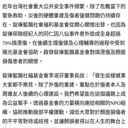
近年台灣社會重大公共安全事件頻繁，除了危難當下的
緊急救助，災後的硬體重建及傷者復健問題仍持續存
在，錠嵂藍鵲社會福利基金會從關心關懷出發，也因為
錠嵂保險經紀人的同仁因八仙事件意外造成全身超過
70%燒燙傷，在後續生理復健及心理輔導的過程中受到
陽光基金會協助，啟發錠嵂藍鵲基金會對燒燙傷及顏面
損傷患者的關懷。
錠嵂藍鵲社福基金會李淑芬董事長說：「發生這樣憾事
大家都不樂見，除了外傷的重建，重點在於傷者本人及
周邊友人後續的心理建設。我們希望能在這個議題上成
為公益幫手，透過基金會的力量橫向連結相關的NPO組
織，協助推動臉部平權運動，減低大眾對於顏面損傷者
的不平等對待或歧視，並讓顏損者得以在人生的舞台上