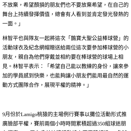
不放棄，希望顏損的朋友們也不要放棄希望，在自己的
舞台上持續發揮價值，總會有人看到並肯定發光發熱的
一面。」
林智平也與隊友一起將這次「鵲寶大聖公益棒球營」的
活動球衣及紀念網帽贈送給兩位這次要參加棒球營的小
朋友，親自為他們穿戴並相約要在棒球營的球場上相
見。林智平表示：「希望自己能以教練的身份，讓來參
加的學員感到快樂，也能夠讓小朋友們能用最自然的運
動方式團隊合作，展現平權的精神。」
9月份於Lamigo桃猿的主場例行賽事以攤位活動形式推
廣臉部平權，賽前兩個小時時間累積超過350組球迷朋