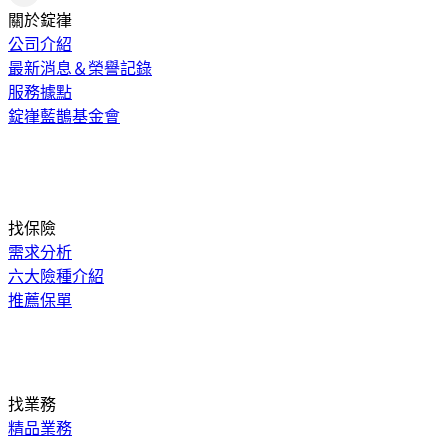
關於錠嵂
公司介紹
最新消息＆榮譽記錄
服務據點
錠嵂藍鵲基金會
找保險
需求分析
六大險種介紹
推薦保單
找業務
精品業務