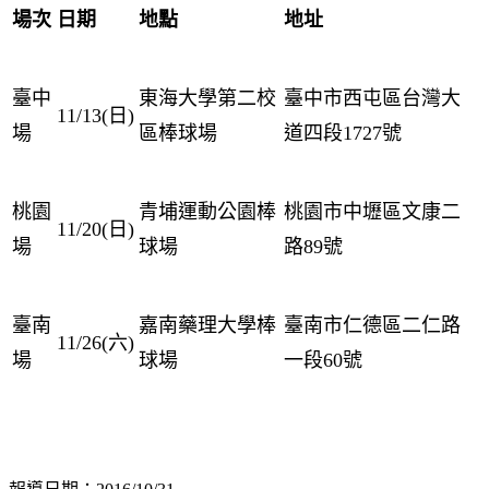
場次
日期
地點
地址
臺中
東海大學第二校
臺中市西屯區台灣大
11/13(日)
場
區棒球場
道四段1727號
桃園
青埔運動公園棒
桃園市中壢區文康二
11/20(日)
場
球場
路89號
臺南
嘉南藥理大學棒
臺南市仁德區二仁路
11/26(六)
場
球場
一段60號