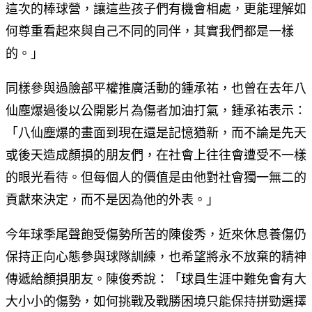
這次的棒球營，讓這些孩子們有機會相處，更能理解如
何尊重看起來與自己不同的同伴，其實我們都是一樣
的。」
同樣參與過臉部平權推廣活動的鍾承祐，也曾在去年八
仙塵爆過後以公開影片為傷者加油打氣，鍾承祐表示：
「八仙塵爆的畫面到現在還是記憶猶新，而不論是先天
或後天造成顏損的朋友們，在社會上往往會遭受不一樣
的眼光看待。但每個人的價值是由他對社會獨一無二的
貢獻來決定，而不是因為他的外表。」
今年球季尾聲飽受傷勢所苦的陳俊秀，近來休息養傷仍
保持正向心態參與球隊訓練，也希望將永不放棄的精神
傳遞給顏損朋友。陳俊秀說：「球員生涯中難免會有大
大小小的傷勢，如何挑戰及戰勝困境只能保持拼勁選擇