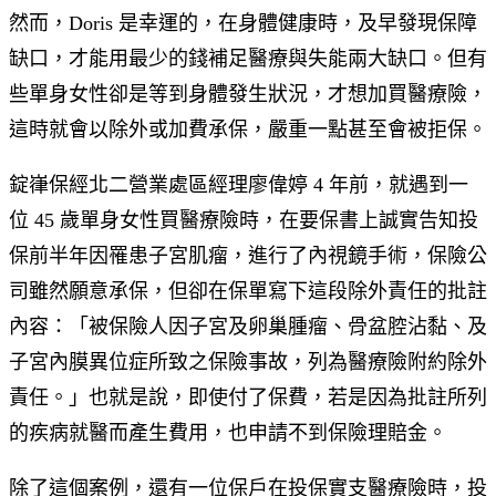
然而，Doris 是幸運的，在身體健康時，及早發現保障
缺口，才能用最少的錢補足醫療與失能兩大缺口。但有
些單身女性卻是等到身體發生狀況，才想加買醫療險，
這時就會以除外或加費承保，嚴重一點甚至會被拒保。
錠嵂保經北二營業處區經理廖偉婷 4 年前，就遇到一
位 45 歲單身女性買醫療險時，在要保書上誠實告知投
保前半年因罹患子宮肌瘤，進行了內視鏡手術，保險公
司雖然願意承保，但卻在保單寫下這段除外責任的批註
內容：「被保險人因子宮及卵巢腫瘤、骨盆腔沾黏、及
子宮內膜異位症所致之保險事故，列為醫療險附約除外
責任。」也就是說，即使付了保費，若是因為批註所列
的疾病就醫而產生費用，也申請不到保險理賠金。
除了這個案例，還有一位保戶在投保實支醫療險時，投