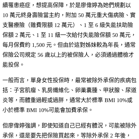
續罹患癌症，想提高保障，於是廖偉婷為她們規劃以
10 萬元終身壽險當主約，附加 50 萬元重大傷病險、實
支醫療險（雜費限額 12 萬元）、1 至 6 級失能扶助險
保額 2 萬元、1 至 11 級一次給付失能險保額 50 萬元，
每月保費約 1,500 元。但由於這對姊妹較為年長，通常
保險公司規定 56 歲以上的被保險人，必須通過體檢才
能投保。
一般而言，單身女性投保時，最常被除外承保的疾病包
括：子宮肌瘤、乳房纖維化、卵巢囊腫、甲狀腺、尿道
炎等，而體重過輕或過胖，通常大於標準 BMI 10%或
小於標準 BMI 10%可能會加費承保。
但廖偉婷強調，即使知道自己已經有體況，可能被除外
承保，還是要先把保險買起來，等除外承保 2 年後，