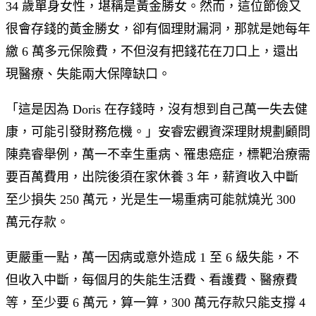
34 歲單身女性，堪稱是黃金勝女。然而，這位節儉又
很會存錢的黃金勝女，卻有個理財漏洞，那就是她每年
繳 6 萬多元保險費，不但沒有把錢花在刀口上，還出
現醫療、失能兩大保障缺口。
「這是因為 Doris 在存錢時，沒有想到自己萬一失去健
康，可能引發財務危機。」安睿宏觀資深理財規劃顧問
陳堯睿舉例，萬一不幸生重病、罹患癌症，標靶治療需
要百萬費用，出院後須在家休養 3 年，薪資收入中斷
至少損失 250 萬元，光是生一場重病可能就燒光 300
萬元存款。
更嚴重一點，萬一因病或意外造成 1 至 6 級失能，不
但收入中斷，每個月的失能生活費、看護費、醫療費
等，至少要 6 萬元，算一算，300 萬元存款只能支撐 4