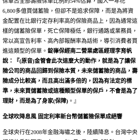
保單占全部壽險保單比例約54%估算，國人一年花
6,800多億買儲蓄險，但卻不是追求保障，而是為將資
金配置在比銀行定存利率高的保險商品上，因為通常這
樣的儲蓄險保單，死亡保障極低，銀行通路或業務員，
常以高宣告利率、高內部報酬率為話術，導引消費者買
進這類型的保單。
錠嵂保經南二營業處區經理李育帆
說：
『(
原音)
金管會此次這麼大的動作，就是為了讓保
險公司的商品回歸到保險本質，未來儲蓄險的商品，壽
險成分比較高，而且高出滿多倍的，因為有法定
的標
準，未來買儲蓄險或這種類型保單的保戶，不會是為了
理財，而是為了身家(保障)
。』
全球吹降息風 固定利率新台幣儲蓄險保單成絕響
全球央行在2008年金融海嘯之後，陸續降息。台灣中央