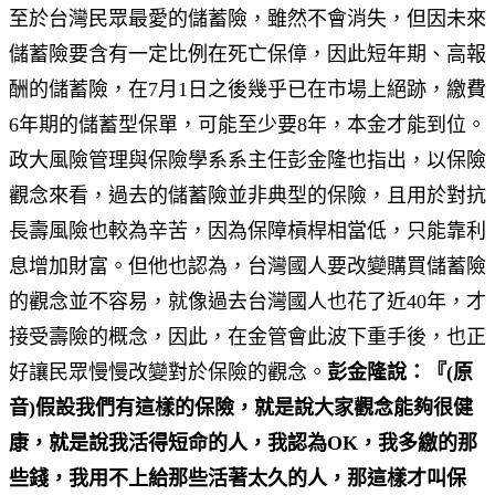
至於台灣民眾最愛的儲蓄險，雖然不會消失，但因未來
儲蓄險要含有一定比例在死亡保傽，因此短年期、高報
酬的儲蓄險，在7月1日之後幾乎已在市場上絕跡，繳費
6年期的儲蓄型保單，可能至少要8年，本金才能到位。
政大風險管理與保險學系系主任彭金隆也指出，以保險
觀念來看，過去的儲蓄險並非典型的保險，且用於對抗
長壽風險也較為辛苦，因為保障槓桿相當低，只能靠利
息增加財富。但他也認為，台灣國人要改變購買儲蓄險
的觀念並不容易，就像過去台灣國人也花了近40年，才
接受壽險的概念，因此，在金管會此波下重手後，也正
好讓民眾慢慢改變對於保險的觀念。
彭金隆說：『(原
音)假設我們有這樣的保險，就是說大家觀念能夠很健
康，就是說我活得短命的人，我認為OK，我多繳的那
些錢，我用不上給那些活著太久的人，那這樣才叫保