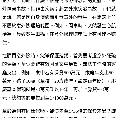
意外險，到底賠什麼？根據《保險條款》的定義：「意
外傷害事故，指非由疾病引起之外來突發事故。」也就
是說，若是因自身疾病而引發意外的發生，在定義上並
不屬於意外險理賠範圍。例如，開車時，突然發生心肌
梗塞，導致發生車禍，在意外險理賠申請上有可能不賠
償。
在購買意外險時，錠嵂保經建議，首先要考慮意外死殘
的保額，至少要能有效因應家中房貸、無法工作時的家
庭支出，例如，家中若有房貸500萬元，家庭年支出50
萬元，孩子10歲（至孩子20歲成年，設定10年間），那
麼基本保額就是50萬元乘以10年，再加上房貸500萬
元，總額等於要拉到至少1000萬元。
至於為何有同樣保額、卻價差至少36倍的保費差異？錠