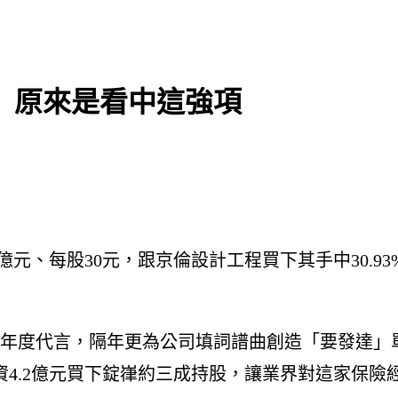
權 原來是看中這強項
2億元、每股30元，跟京倫設計工程買下其手中30.
擔任年度代言，隔年更為公司填詞譜曲創造「要發達
斥資4.2億元買下錠嵂約三成持股，讓業界對這家保