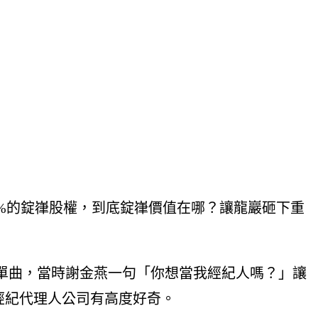
93%的錠嵂股權，到底錠嵂價值在哪？讓龍巖砸下重
」單曲，當時謝金燕一句「你想當我經紀人嗎？」讓
險經紀代理人公司有高度好奇。