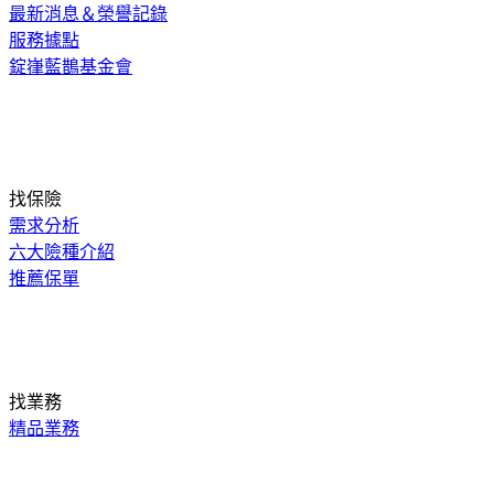
最新消息＆榮譽記錄
服務據點
錠嵂藍鵲基金會
找保險
需求分析
六大險種介紹
推薦保單
找業務
精品業務