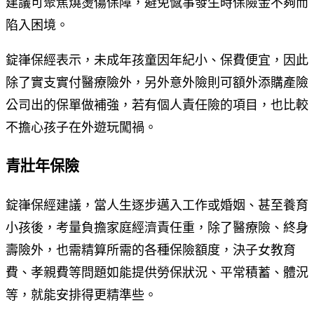
建議可聚焦燒燙傷保障，避免憾事發生時保險金不夠而
陷入困境。
錠嵂保經表示，未成年孩童因年紀小、保費便宜，因此
除了實支實付醫療險外，另外意外險則可額外添購產險
公司出的保單做補強，若有個人責任險的項目，也比較
不擔心孩子在外遊玩闖禍。
青壯年保險
錠嵂保經建議，當人生逐步邁入工作或婚姻、甚至養育
小孩後，考量負擔家庭經濟責任重，除了醫療險、終身
壽險外，也需精算所需的各種保險額度，決子女教育
費、孝親費等問題如能提供勞保狀況、平常積蓄、體況
等，就能安排得更精準些。