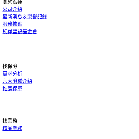
關於錠嵂
公司介紹
最新消息＆榮譽記錄
服務據點
錠嵂藍鵲基金會
找保險
需求分析
六大險種介紹
推薦保單
找業務
精品業務