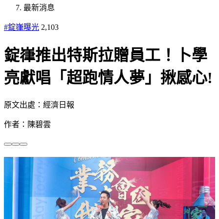
最新消息
#錠嵂曝光
2,103
錠嵂推出特斯拉贈員工！卜學
亮獻唱「超跑情人夢」揪感心!
原文出處：經濟日報
作者：陳碧雲