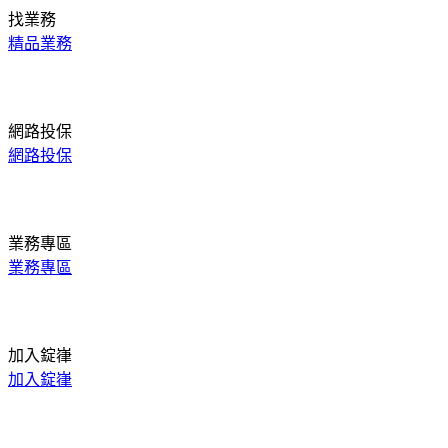
找業務
精品業務
網路投保
網路投保
業務專區
業務專區
加入錠嵂
加入錠嵂