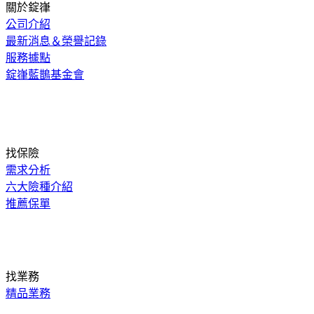
關於錠嵂
公司介紹
最新消息＆榮譽記錄
服務據點
錠嵂藍鵲基金會
找保險
需求分析
六大險種介紹
推薦保單
找業務
精品業務