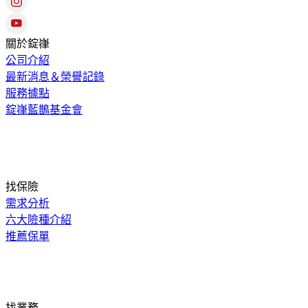
關於錠嵂
公司介紹
最新消息＆榮譽記錄
服務據點
錠嵂藍鵲基金會
找保險
需求分析
六大險種介紹
推薦保單
找業務