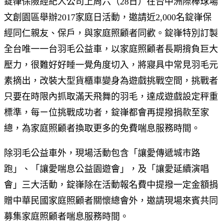
錠嵂保險經紀人公司上周六（28日）在台中洲際棒球場
文創園區舉辦2017家庭日活動，邀請近2,000名錠嵂保
經同仁親友、保戶，與家庭照顧者同歡。錠嵂特別訂製
全台唯一一台羽毛公益車，以家庭照顧者長期揹負巨大
壓力，很難好好睡一覺角度切入，將寢具中常見羽毛元
素摘出，改裝大型貨櫃車變身為遊戲挑戰空間，挑戰者
只要在時限內抓取滿天飛舞的羽毛，達成遊戲設定秤重
標準，每ㄧ位挑戰成功者，錠嵂都會再提撥捐款至家
總，為家庭照顧者換取更多的免費喘息服務時間。
除羽毛公益車外，現場活動包含「讓愛傳遞城市路
跑」、「讓愛喘息公益園遊會」，及「讓愛延續演唱
會」三大活動，錠嵂除在活動報名費中提撥一定金額捐
贈中華民國家庭照顧者關懷總會外，邀請現場來賓共同
募集家庭照顧者喘息服務時間。