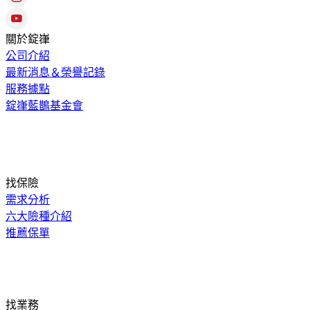
關於錠嵂
公司介紹
最新消息＆榮譽記錄
服務據點
錠嵂藍鵲基金會
找保險
需求分析
六大險種介紹
推薦保單
找業務