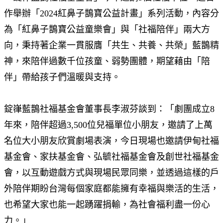
作舉辦「2024紅鼻子鵲寶公益計畫」系列活動，內容分
為「紅鼻子鵲寶公益童樂會」與「社福陪伴」兩大方
向，秉持著企業一貫服膺「共生、共養、共榮」藍鵲精
神，來陪伴過數千位孩童、弱勢團體，期望藉由「陪
伴」帶給孩子們溫暖與支持。
錠嵂藍鵲社福基金會董事長李淑芬談到：「劇團成立8
年來，陪伴超過3,500位兒福單位小朋友，邀請了上萬
名位大小朋友欣賞劇場表演，今日現場也邀請伊甸社福
基金會、家扶基金會、弘毓社福基金會及創世社福基金
會，以互動遊戲方式與現場民眾同樂，並透過這樣的戶
外陪伴期盼台灣每個家庭都能擁有幸福與樂活的生活，
也希望大家也能一起踴躍捐輸，為社會福利盡一份心
力。」