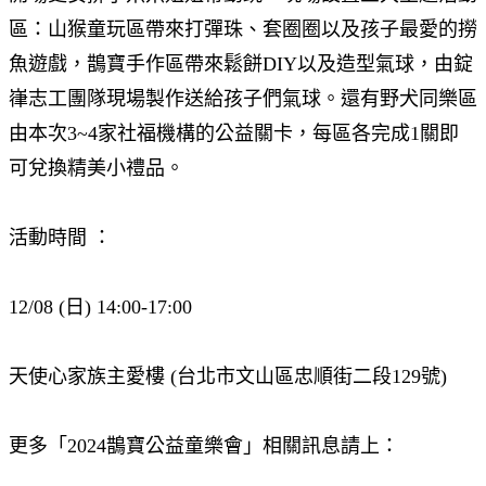
區：山猴童玩區帶來打彈珠、套圈圈以及孩子最愛的撈
魚遊戲，鵲寶手作區帶來鬆餅DIY以及造型氣球，由錠
嵂志工團隊現場製作送給孩子們氣球。還有野犬同樂區
由本次3~4家社福機構的公益關卡，每區各完成1關即
可兌換精美小禮品。
活動時間 ：
12/08 (日) 14:00-17:00
天使心家族主愛樓 (台北市文山區忠順街二段129號)
更多「2024鵲寶公益童樂會」相關訊息請上：