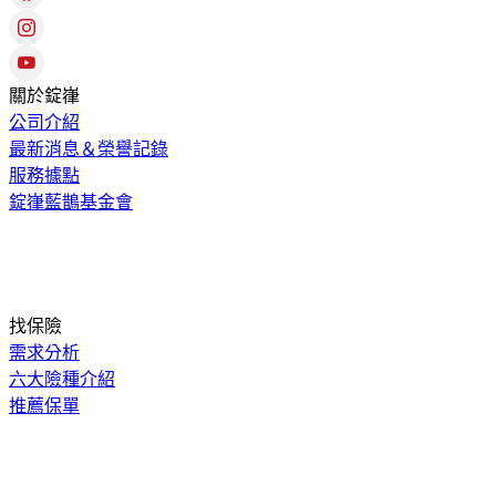
關於錠嵂
公司介紹
最新消息＆榮譽記錄
服務據點
錠嵂藍鵲基金會
找保險
需求分析
六大險種介紹
推薦保單