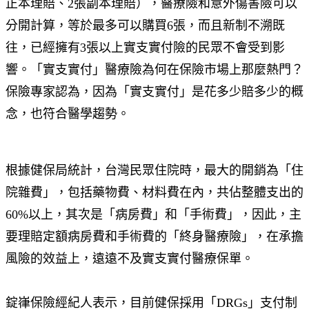
正本理賠、2張副本理賠），醫療險和意外傷害險可以
分開計算，等於最多可以購買6張，而且新制不溯既
往，已經擁有3張以上實支實付險的民眾不會受到影
響。「實支實付」醫療險為何在保險市場上那麼熱門？
保險專家認為，因為「實支實付」是花多少賠多少的概
念，也符合醫學趨勢。
根據健保局統計，台灣民眾住院時，最大的開銷為「住
院雜費」，包括藥物費、材料費在內，共佔整體支出的
60%以上，其次是「病房費」和「手術費」，因此，主
要理賠定額病房費和手術費的「終身醫療險」，在承擔
風險的效益上，遠遠不及實支實付醫療保單。
錠嵂保險經紀人表示，目前健保採用「DRGs」支付制