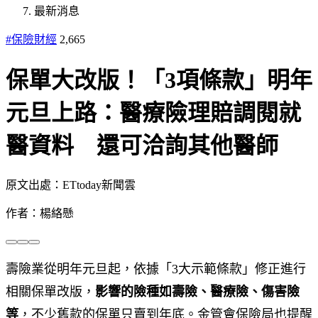
最新消息
#保險財經
2,665
保單大改版！「3項條款」明年
元旦上路：醫療險理賠調閱就
醫資料 還可洽詢其他醫師
原文出處：ETtoday新聞雲
作者：楊絡懸
壽險業從明年元旦起，依據「3大示範條款」修正進行
相關保單改版，
影響的險種如壽險、醫療險、傷害險
等
，不少舊款的保單只賣到年底。金管會保險局也提醒