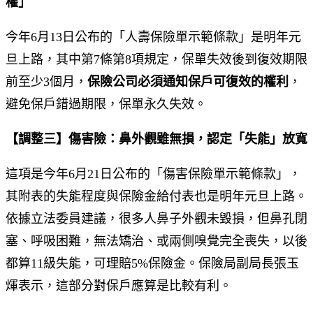
權」
今年6月13日公布的「人壽保險單示範條款」是明年元
旦上路，其中第7條第8項規定，保單失效後到復效期限
前至少3個月，
保險公司必須通知保戶可復效的權利
，
避免保戶錯過期限，保單永久失效。
【調整三】傷害險：鼻外觀雖無損，認定「失能」放寬
這項是今年6月21日公布的「傷害保險單示範條款」，
其附表的失能程度與保險金給付表也是明年元旦上路。
依據立法委員建議，很多人鼻子外觀未毀損，但鼻孔閉
塞、呼吸困難，無法矯治、或兩側嗅覺完全喪失，以後
都算11級失能，可理賠5%保險金。保險局副局長張玉
煇表示，這部分對保戶應算是比較有利。