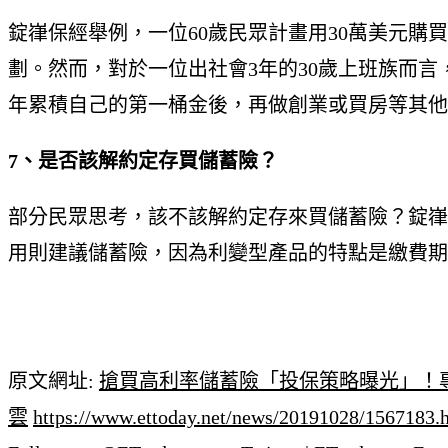
錠嵂保經舉例，一位60歲民眾計畫用30萬美元購買
劃。然而，對於一位出社會3年的30歲上班族而言
年累積自己的第一桶金後，再做創業或買房等其他
7、是否該解約定存買儲蓄險？
部分民眾思考，該不該解約定存來買儲蓄險？錠嵂
用則建議儲蓄險，因為利變型產品的特點是繳費期
原文網址:
搶買高利率儲蓄險「投保策略曝光」！專家幫畫
雲
https://www.ettoday.net/news/20191028/1567183