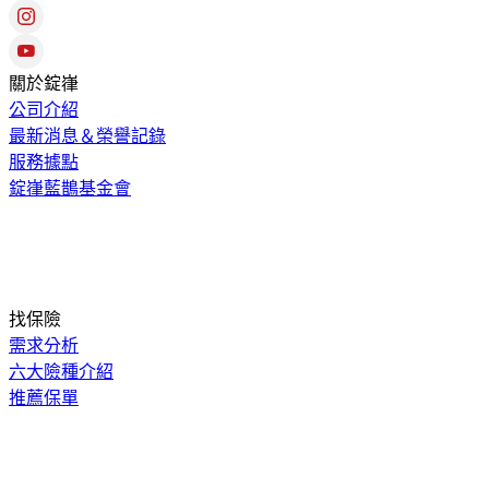
關於錠嵂
公司介紹
最新消息＆榮譽記錄
服務據點
錠嵂藍鵲基金會
找保險
需求分析
六大險種介紹
推薦保單