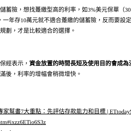
儲蓄險，想找躉繳型高的利率，如3%美元保單（30萬
，一年存10萬元就不適合躉繳的儲蓄險，反而要設定目
規劃，才是比較適合的選擇。
保經表示，
資金放置的時間長短及使用目的會成為
滿後，利率的增幅會稍微增快。
7大重點：先評估存款能力和目標 | ETtoday保險 |
.htm#ixzz6ETio6S3z