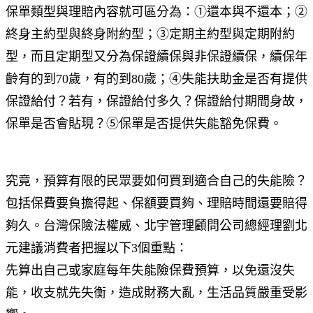
保單類型與理賠內容就可區分為：①還本與不還本；②
終身主約型與終身附約型；③定期主約型與定期附約
型，而且定期型又分為保證續保與非保證續保，續保年
齡有的到70歲，有的到80歲；④失能扶助金是否有提供
保證給付？若有，保證給付多久？保證給付期間身故，
保單是否會貼現？⑤保單是否提供失能豁免保費。
究竟，預算有限的民眾要如何買到適合自己的失能險？
包括保費要負擔得起、保額要買夠、理賠時間還要賠得
夠久。台灣保險法權威、北宇管理顧問公司總經理劉北
元建議消費者把握以下3個重點：
先算出自己或家庭每年失能險保費預算，以免還沒失
能，收支就先失衡，造成財務大亂，生活品質嚴重受影