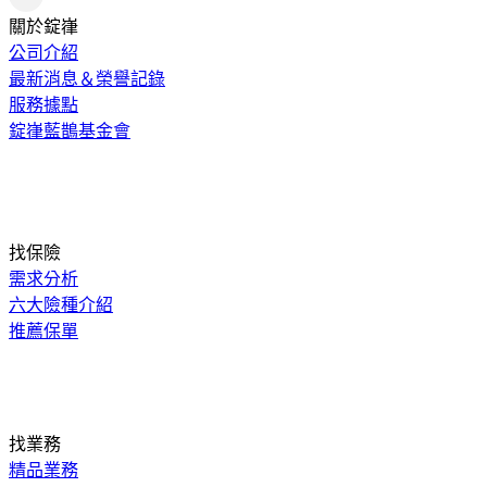
關於錠嵂
公司介紹
最新消息＆榮譽記錄
服務據點
錠嵂藍鵲基金會
找保險
需求分析
六大險種介紹
推薦保單
找業務
精品業務