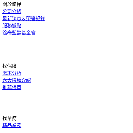
關於錠嵂
公司介紹
最新消息＆榮譽記錄
服務據點
錠嵂藍鵲基金會
找保險
需求分析
六大險種介紹
推薦保單
找業務
精品業務