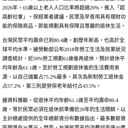
2026年，65歲以上老人人口比率將超過20%，進入「超
高齡社會」。保經業者建議，民眾及早善用具有理財功
能的保險商品，即能規劃具有保障且尊嚴的退休生活。
台灣民眾平均壽命已到80.4歲，創歷年新高，也高於全
球平均水準。據勞動部公布2018年勞工生活及就業狀況
調查統計，近50%勞工規劃61歲後再退休，預計退休平
均年齡為61.1歲。至於勞工規劃退休後的生活費用來
源，以自己儲蓄占75.2%最多，其次為新制勞工退休金
占57.2%，第三則是勞保老年給付占43.5%。
據資料推斷，從退休平均年齡61.1歲至平均壽命80.4
歲，等於民眾必須在退休前準備近20年的生活開銷。以
主計總處提供的全年總薪資分布數據指出，最多數薪資
區間落在36萬元，然而，台灣民眾平均消費卻高達40萬