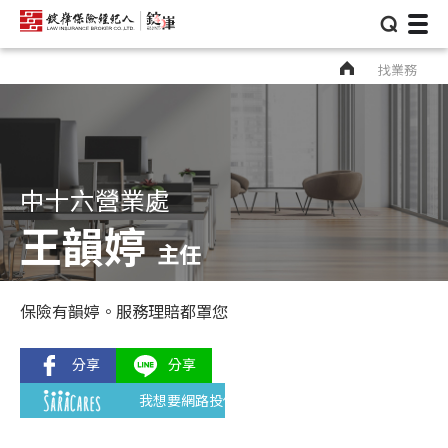
⌕
找業務
中十六營業處
王韻婷
主任
保險有韻婷。服務理賠都罩您
我想要網路投保