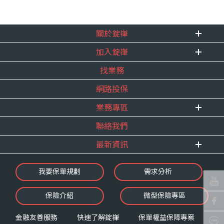
關於錠嵂
加入錠嵂
企業資訊
找業務
重要事跡
內勤招聘
得獎紀錄
網路投保
精英招募
服務宣言
年度增員計畫
業務專區
合作夥伴
聯絡我們
E 線資源網
最新資訊
最新消息
我要保單規劃
需求分析
錠嵂焦點
保險介紹
微型保險專區
影音頻道
業務資源分享
金融友善服務
快速了解錠嵂
保單權益保障專案