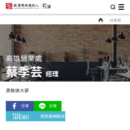
⌕
找業務
高雄營業處
蔡季芸
經理
勇敢做大夢
我想要網路投保