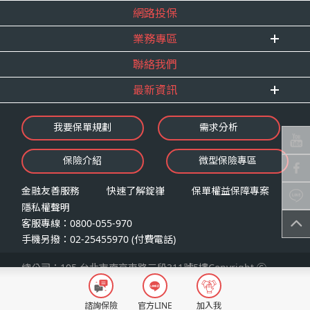
得獎紀錄
網路投保
精英招募
服務宣言
年度增員計畫
業務專區
合作夥伴
聯絡我們
E 線資源網
最新資訊
最新消息
我要保單規劃
需求分析
錠嵂焦點
保險介紹
微型保險專區
影音頻道
業務資源分享
金融友善服務
快速了解錠嵂
保單權益保障專案
隱私權聲明
客服專線：0800-055-970
手機另撥：02-25455970 (付費電話)
總公司：105 台北市南京東路三段311號5樓Copyright Ⓒ
2026 錠嵂保險經紀人股份有限公司LAW Insurance Broker
Co., Ltd. All Rights Reserved
諮詢保險
官方LINE
加入我