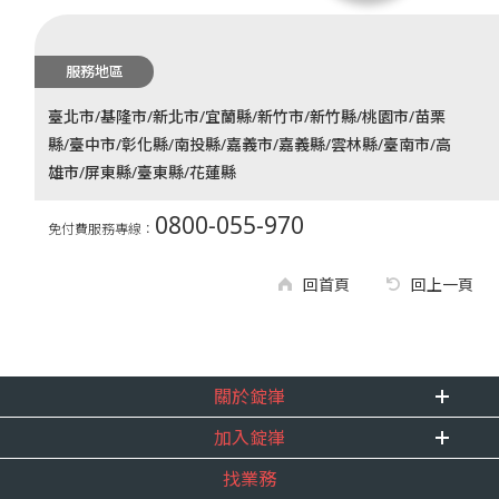
服務地區
臺北市/基隆市/新北市/宜蘭縣/新竹市/新竹縣/桃園市/苗栗
縣/臺中市/彰化縣/南投縣/嘉義市/嘉義縣/雲林縣/臺南市/高
雄市/屏東縣/臺東縣/花蓮縣
0800-055-970
免付費服務專線：
回首頁
回上一頁
關於錠嵂
加入錠嵂
企業資訊
找業務
重要事跡
內勤招聘