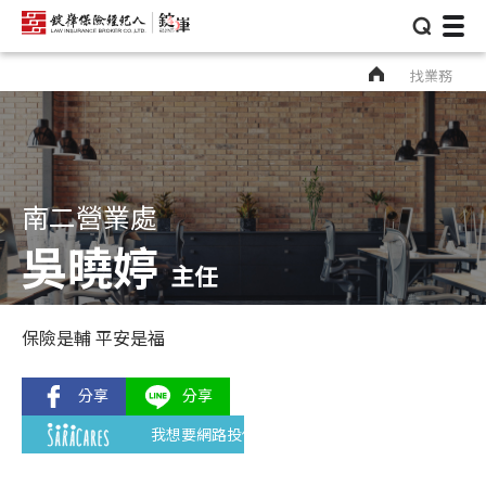
⌕
找業務
南二營業處
吳曉婷
主任
保險是輔 平安是福
我想要網路投保