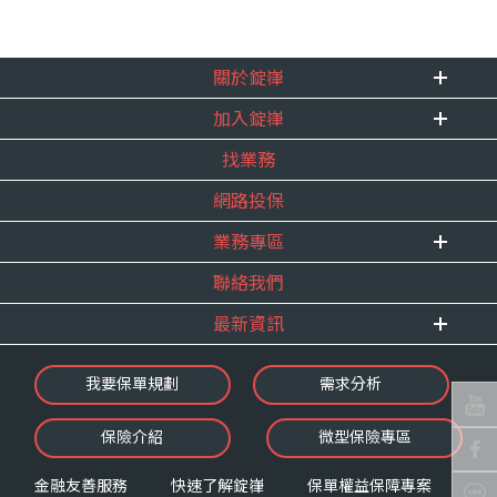
關於錠嵂
加入錠嵂
企業資訊
找業務
重要事跡
內勤招聘
得獎紀錄
網路投保
精英招募
服務宣言
年度增員計畫
業務專區
合作夥伴
聯絡我們
E 線資源網
最新資訊
最新消息
我要保單規劃
需求分析
錠嵂焦點
保險介紹
微型保險專區
影音頻道
業務資源分享
金融友善服務
快速了解錠嵂
保單權益保障專案