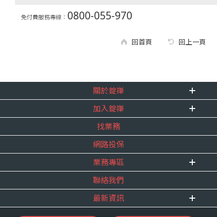
0800-055-970
免付費服務專線：
回首頁
回上一頁
關於錠嵂
加入錠嵂
企業資訊
找業務
重要事跡
內勤招聘
得獎紀錄
網路投保
精英招募
服務宣言
年度增員計畫
業務專區
合作夥伴
聯絡我們
E 線資源網
最新資訊