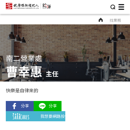
⌕
找業務
南二營業處
曹幸惠
主任
快樂是自律來的
我想要網路投保