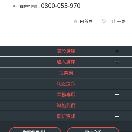
0800-055-970
免付費服務專線：
回首頁
回上一頁
關於錠嵂
加入錠嵂
企業資訊
找業務
重要事跡
內勤招聘
得獎紀錄
網路投保
精英招募
服務宣言
年度增員計畫
業務專區
合作夥伴
聯絡我們
E 線資源網
最新資訊
最新消息