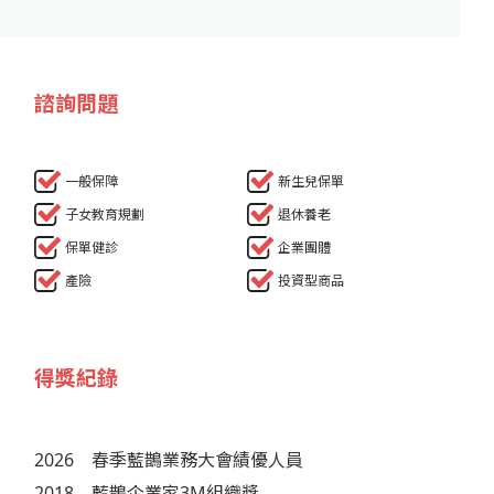
諮詢問題
一般保障
新生兒保單
子女教育規劃
退休養老
保單健診
企業團體
產險
投資型商品
得獎紀錄
2026
春季藍鵲業務大會績優人員
2018
藍鵲企業家3M組織獎