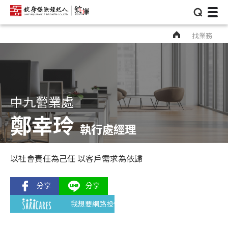
⌕
找業務
中九營業處
鄭幸玲
執行處經理
以社會責任為己任 以客戶需求為依歸
我想要網路投保