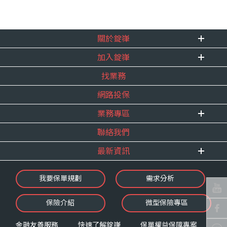
關於錠嵂
加入錠嵂
企業資訊
找業務
重要事跡
內勤招聘
得獎紀錄
網路投保
精英招募
服務宣言
年度增員計畫
業務專區
合作夥伴
聯絡我們
E 線資源網
最新資訊
最新消息
我要保單規劃
需求分析
錠嵂焦點
保險介紹
微型保險專區
影音頻道
業務資源分享
金融友善服務
快速了解錠嵂
保單權益保障專案