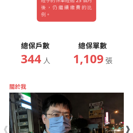
經手的保單經過 25 個月
後，仍繼續繳費的比
例。
總保戶數
總保單數
344
1,109
人
張
關於我