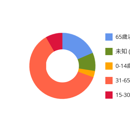
65歲以
未知 (
0-14歲
31-6
15-3