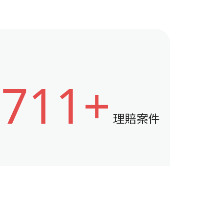
711+
理賠案件