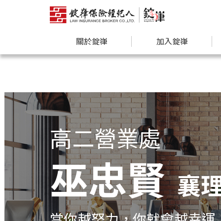
關於錠嵂
加入錠嵂
高二營業處
巫忠賢
襄
當你越努力，你就會越幸運