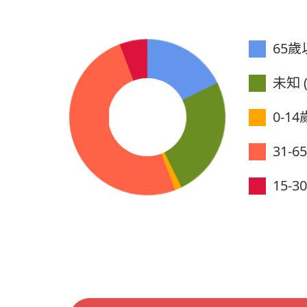
65歲以
未知 (
0-14歲
31-6
15-30