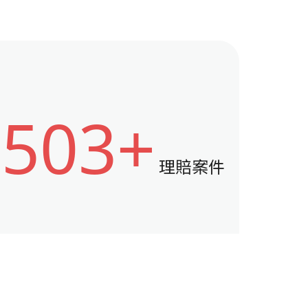
503+
理賠案件