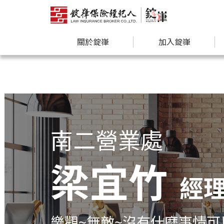
關於錠嵂
加入錠嵂
南二營業處
梁宜竹
經
樂觀~無敵~沒有什麼事情可