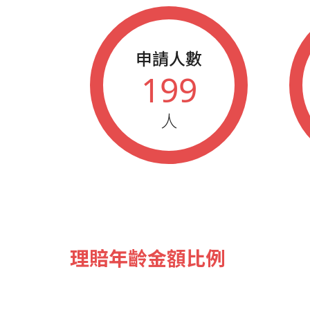
申請人數
199
人
理賠年齡金額比例