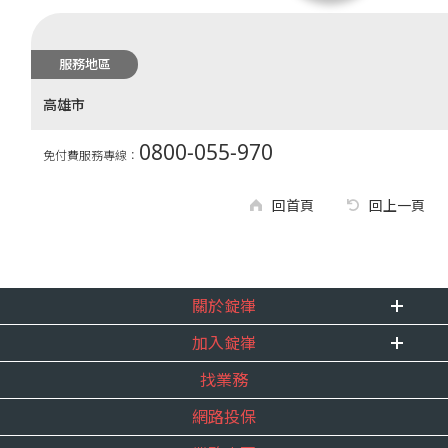
服務地區
高雄市
0800-055-970
免付費服務專線：
回首頁
回上一頁
關於錠嵂
加入錠嵂
企業資訊
找業務
重要事跡
內勤招聘
得獎紀錄
網路投保
精英招募
服務宣言