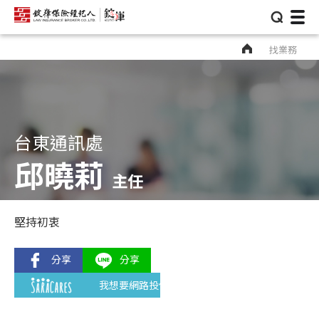
⌕
找業務
台東通訊處
邱曉莉
主任
堅持初衷
我想要網路投保