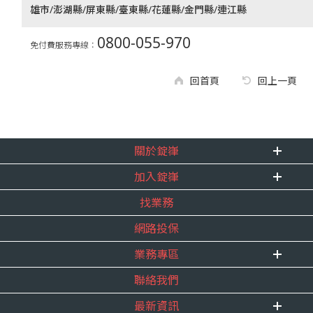
雄市/澎湖縣/屏東縣/臺東縣/花蓮縣/金門縣/連江縣
0800-055-970
免付費服務專線：
回首頁
回上一頁
關於錠嵂
加入錠嵂
企業資訊
找業務
重要事跡
內勤招聘
得獎紀錄
網路投保
精英招募
服務宣言
年度增員計畫
業務專區
合作夥伴
聯絡我們
E 線資源網
最新資訊