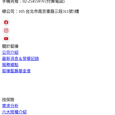
手機另撥：02-25455970 (付費電話)
總公司：105 台北市南京東路三段311號5樓
關於錠嵂
公司介紹
最新消息＆榮譽記錄
服務據點
錠嵂藍鵲基金會
找保險
需求分析
六大險種介紹