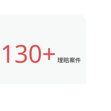
130+
理賠案件