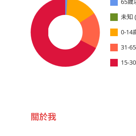
65歲以
未知 (
0-14歲
31-6
15-3
關於我