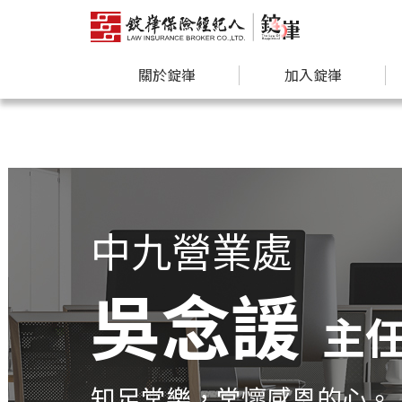
關於錠嵂
加入錠嵂
中九營業處
吳念諼
主
知足常樂，常懷感恩的心。