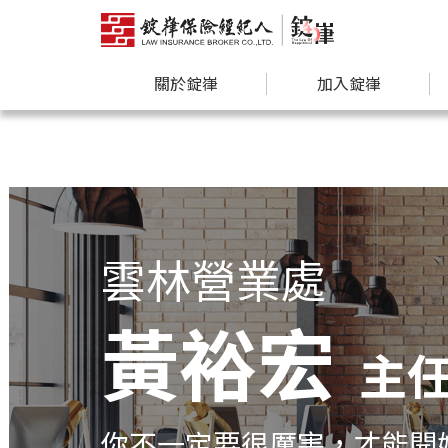
關於錠嵂
加入錠嵂
雲林營業處
黃裕宏
主
你不一定要很厲害，才能開