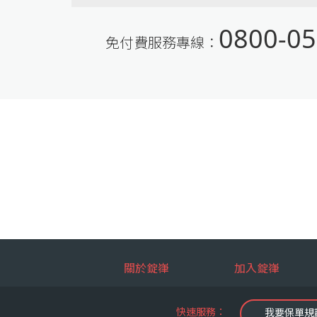
0800-05
免付費服務專線：
關於錠嵂
加入錠嵂
快速服務：
我要保單規