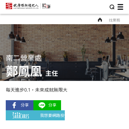
⌕
找業務
南二營業處
鄭鳳凰
主任
每天進步0.1，未來成就無限大
我想要網路投保