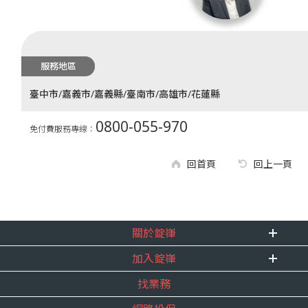
服務地區
臺中市/嘉義市/嘉義縣/臺南市/高雄市/花蓮縣
0800-055-970
免付費服務專線：
回首頁
回上一頁
關於錠嵂
加入錠嵂
企業資訊
找業務
重要事跡
內勤招聘
得獎紀錄