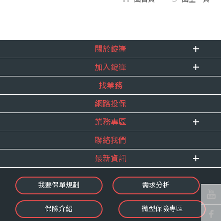
關於錠嵂
加入錠嵂
企業資訊
找業務
重要事跡
內勤招聘
得獎紀錄
網路投保
精英招募
服務宣言
年度增員計畫
業務專區
合作夥伴
聯絡我們
E 線資源網
最新資訊
最新消息
我要保單規劃
需求分析
錠嵂焦點
保險介紹
微型保險專區
影音頻道