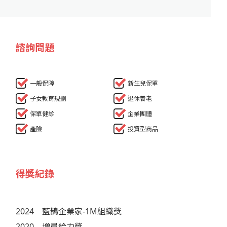
諮詢問題
一般保障
新生兒保單
子女教育規劃
退休養老
保單健診
企業團體
產險
投資型商品
得獎紀錄
2024
藍鵲企業家-1M組織獎
2020
增員給力獎