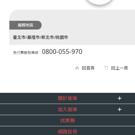
服務地區
臺北市/基隆市/新北市/桃園市
0800-055-970
免付費服務專線：
回首頁
回上一頁
關於錠嵂
加入錠嵂
企業資訊
找業務
重要事跡
內勤招聘
得獎紀錄
網路投保
精英招募